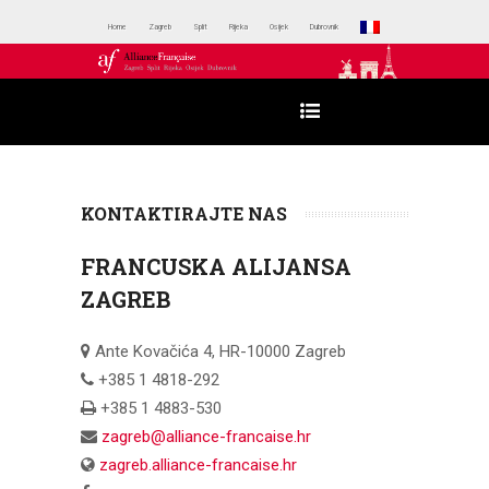
Home
Zagreb
Split
Rijeka
Osijek
Dubrovnik
KONTAKTIRAJTE NAS
FRANCUSKA ALIJANSA
ZAGREB
Ante Kovačića 4, HR-10000 Zagreb
+385 1 4818-292
+385 1 4883-530
zagreb@alliance-francaise.hr
zagreb.alliance-francaise.hr