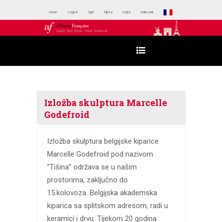
Home
Zagreb
Split
Rijeka
Osijek
Dubrovnik
Izložba skulptura Marcelle
Godefroid
Izložba skulptura belgijske kiparice
Marcelle Godefroid pod nazivom
“Tišina” održava se u našim
prostorima, zaključno do
15.kolovoza. Belgijska akademska
kiparica sa splitskom adresom, radi u
keramici i drvu. Tijekom 20 godina