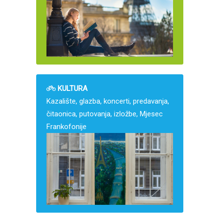
KULTURA
Kazalište, glazba, koncerti, predavanja,
čitaonica, putovanja, izložbe, Mjesec
Frankofonije