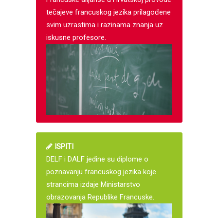
tečajeve francuskog jezika prilagođene
svim uzrastima i razinama znanja uz
iskusne profesore.
ISPITI
DELF i DALF jedine su diplome o
poznavanju francuskog jezika koje
strancima izdaje Ministarstvo
obrazovanja Republike Francuske.